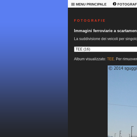
MENU PRINCIPALE
FOTOGRAF
F O T O G R A F I E
Immagini ferroviarie a scartame
La suddivisione dei veicoli per singol
Album visualizzato:
TEE
. Per rimuover