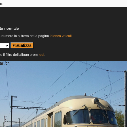
IE
nto normale
o numero la si trova nella pagina
'elenco veicoli'
.
e il filtro dell'album premi
qui
.