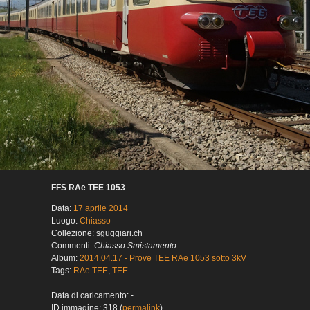
FFS RAe TEE 1053
Data:
17 aprile 2014
Luogo:
Chiasso
Collezione: sguggiari.ch
Commenti:
Chiasso Smistamento
Album:
2014.04.17 - Prove TEE RAe 1053 sotto 3kV
Tags:
RAe TEE
,
TEE
=======================
Data di caricamento: -
ID immagine: 318 (
permalink
)