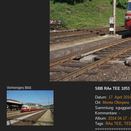
Vorheriges Bild:
SBB RAe TEE 1053
Datum:
17. April 201
Ort:
Monte Olimpino
Sammlung: sguggiari
Kommentare: -
Album:
2014.04.17 -
Tags:
RAe TEE
,
TE
===============