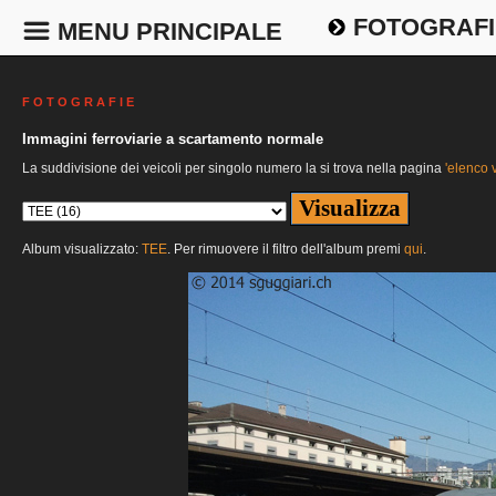
FOTOGRAFI
MENU PRINCIPALE
F O T O G R A F I E
Immagini ferroviarie a scartamento normale
La suddivisione dei veicoli per singolo numero la si trova nella pagina
'elenco v
Album visualizzato:
TEE
. Per rimuovere il filtro dell'album premi
qui
.