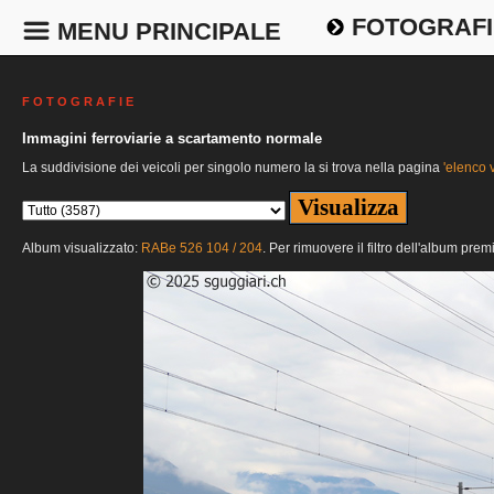
FOTOGRAFI
MENU PRINCIPALE
F O T O G R A F I E
Immagini ferroviarie a scartamento normale
La suddivisione dei veicoli per singolo numero la si trova nella pagina
'elenco v
Album visualizzato:
RABe 526 104 / 204
. Per rimuovere il filtro dell'album prem