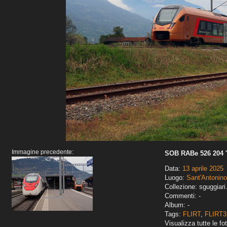
Immagine precedente:
SOB RABe 526 204 '
Data:
13 aprile 2025
Luogo:
Sant'Antonino
Collezione: sguggiari
Commenti: -
Album: -
Tags:
FLIRT
,
FLIRT3
Visualizza tutte le fot