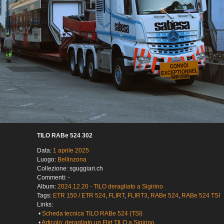
TILO RABe 524 302
Data:
1 aprile 2025
Luogo:
Bellinzona
Collezione: sguggiari.ch
Commenti: -
Album:
2024.12.20 - TILO deragliato a Sigirino
Tags:
ETR 150 / ETR 524
,
FLIRT
,
FLIRT3
,
RABe 524
,
RABe 524 TSI
Links:
•
Scheda tecnica TILO RABe 524 (TSI)
•
Articolo: deragliato un Flirt TILO a Sigirino