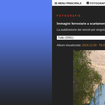
MENU PRINCIPALE
FOTOGRAF
F O T O G R A F I E
Immagini ferroviarie a scartame
La suddivisione dei veicoli per singol
Album visualizzato:
2024.12.20 - TILO 