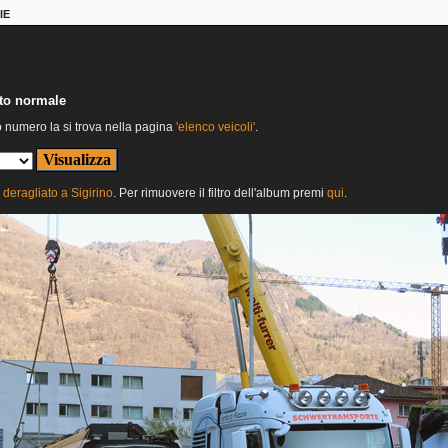
IE
nto normale
o numero la si trova nella pagina
'elenco veicoli'
.
deragliato a Sigirino
. Per rimuovere il filtro dell'album premi
qui
.