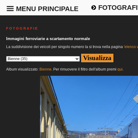
FOTOGRAFI
MENU PRINCIPALE
F O T O G R A F I E
Immagini ferroviarie a scartamento normale
La suddivisione dei veicoli per singolo numero la si trova nella pagina
'elenco v
Album visualizzato:
Bienne
. Per rimuovere il filtro dell'album premi
qui
.