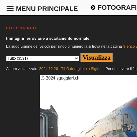
FOTOGRAFI
MENU PRINCIPALE
F O T O G R A F I E
Immagini ferroviarie a scartamento normale
La suddivisione dei veicoli per singolo numero la si trova nella pagina
'elenco v
Album visualizzato:
2024.12.20 - TILO deragliato a Sigirino
. Per rimuovere il fi