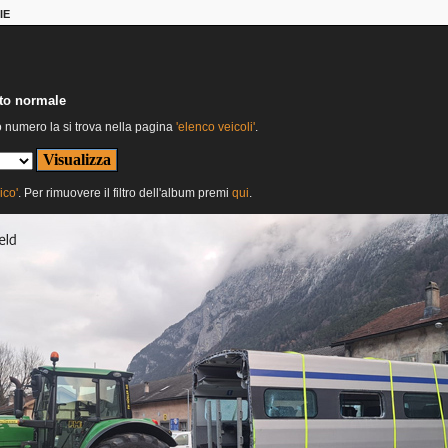
IE
nto normale
o numero la si trova nella pagina
'elenco veicoli'
.
ico'
. Per rimuovere il filtro dell'album premi
qui
.