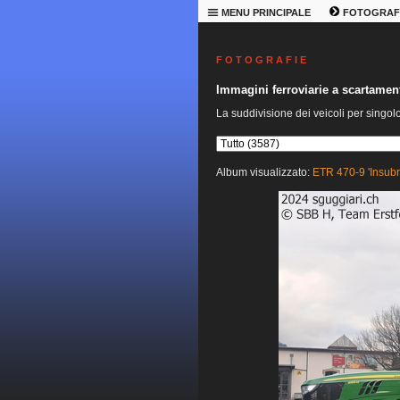
MENU PRINCIPALE
FOTOGRAF
F O T O G R A F I E
Immagini ferroviarie a scartame
La suddivisione dei veicoli per singol
Album visualizzato:
ETR 470-9 'Insubr