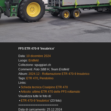
FFS ETR 470-9 'Insubrico'
Data:
10 dicembre 2024
Luogo:
Erstfeld
Collezione: sguggiari.ch
Commenti:
Foto SBB H, Team Erstfeld
Album:
2024.12 - Rottamazione ETR 470-9 Insubrico
Tags:
ETR 470
,
Pendolino
Links:
•
Scheda tecnica Cisalpino ETR 470
•
Articolo: ultimo ETR 470 delle FFS rottamato
Visualizza tutte le foto di:
•
ETR 470-9 'Insubrico'
(23 foto)
=======================
Data di caricamento: 25.12.2024