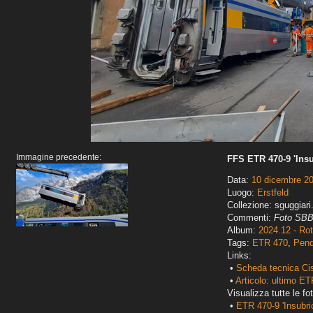
Immagine precedente:
FFS ETR 470-9 'Insu
Data:
10 dicembre 2
Luogo:
Erstfeld
Collezione: sguggiari
Commenti:
Foto SBB
Album:
2024.12 - Ro
Tags:
ETR 470
,
Pend
Links:
•
Scheda tecnica Ci
•
Articolo: ultimo E
Visualizza tutte le fot
•
ETR 470-9 'Insubri