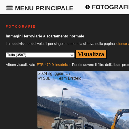
FOTOGRAFI
MENU PRINCIPALE
F O T O G R A F I E
Immagini ferroviarie a scartamento normale
La suddivisione dei veicoli per singolo numero la si trova nella pagina
'elenco v
Album visualizzato:
ETR 470-9 'Insubrico'
. Per rimuovere il filtro dell'album pre