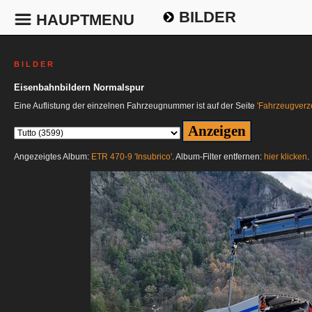
BILDER
HAUPTMENU
B I L D E R
Eisenbahnbildern Normalspur
Eine Auflistung der einzelnen Fahrzeugnummer ist auf der Seite
'Fahrzeugverze
Angezeigtes Album:
ETR 470-9 'Insubrico'
. Album-Filter entfernen:
hier klicken
.