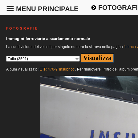
FOTOGRAFI
MENU PRINCIPALE
F O T O G R A F I E
Immagini ferroviarie a scartamento normale
La suddivisione dei veicoli per singolo numero la si trova nella pagina
'elenco v
Album visualizzato:
ETR 470-9 'Insubrico'
. Per rimuovere il filtro dell'album pre