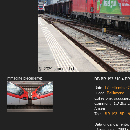
Immagine precedente:
DB BR 193 310 e BR
Data:
17 settembre 
Luogo:
Bellinzona
Collezione: sguggiari
Commenti:
DB 193 31
Album: -
Tags:
BR 193
,
BR 1
===============
Data di caricamento:
ID immagine: 2993 (