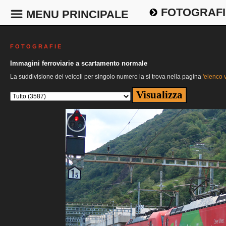
FOTOGRAFI
MENU PRINCIPALE
F O T O G R A F I E
Immagini ferroviarie a scartamento normale
La suddivisione dei veicoli per singolo numero la si trova nella pagina
'elenco v