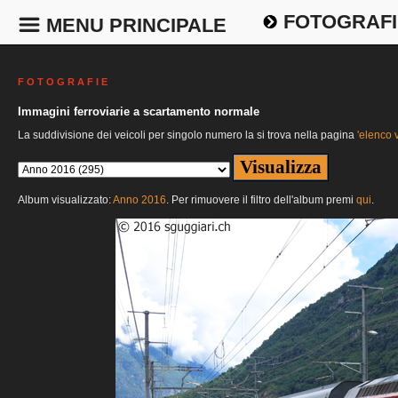
FOTOGRAFI
MENU PRINCIPALE
F O T O G R A F I E
Immagini ferroviarie a scartamento normale
La suddivisione dei veicoli per singolo numero la si trova nella pagina
'elenco v
Album visualizzato:
Anno 2016
. Per rimuovere il filtro dell'album premi
qui
.