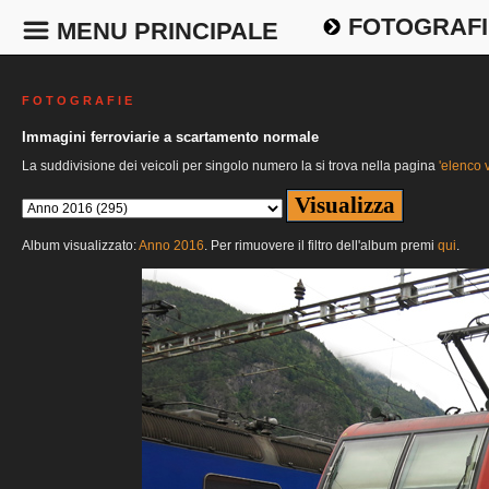
FOTOGRAFI
MENU PRINCIPALE
F O T O G R A F I E
Immagini ferroviarie a scartamento normale
La suddivisione dei veicoli per singolo numero la si trova nella pagina
'elenco v
Album visualizzato:
Anno 2016
. Per rimuovere il filtro dell'album premi
qui
.