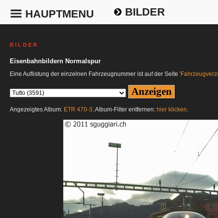
BILDER
HAUPTMENU
B I L D E R
Eisenbahnbildern Normalspur
Eine Auflistung der einzelnen Fahrzeugnummer ist auf der Seite
'Fahrzeugverze
Angezeigtes Album:
ETR 470-3
. Album-Filter entfernen:
hier klicken
.