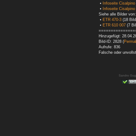
•
Infoseite Cisalpin
•
Infoseite Cisalpin
Siehe alle Bilder von:
•
ETR 470-3
(18 Bild
•
ETR 610 007
(7 Bil
===============
Hinzugefügt: 28.04.2
Bild-ID: 2828 (
Permal
Aufrufe: 836
Falsche oder unvoll
Sandro Gug