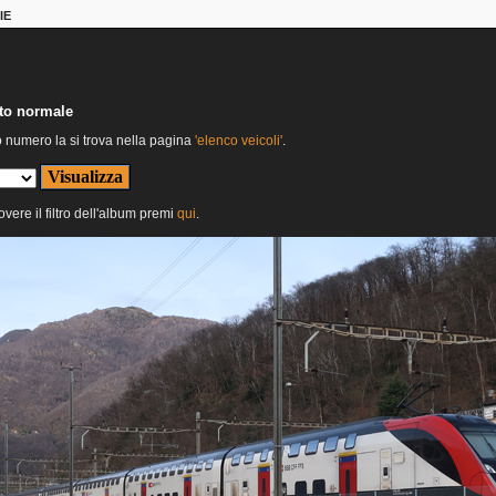
IE
nto normale
o numero la si trova nella pagina
'elenco veicoli'
.
overe il filtro dell'album premi
qui
.