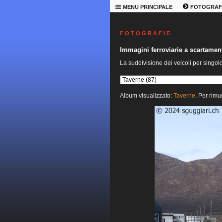
MENU PRINCIPALE
FOTOGRAF
F O T O G R A F I E
Immagini ferroviarie a scartame
La suddivisione dei veicoli per singol
Album visualizzato:
Taverne
. Per rimu