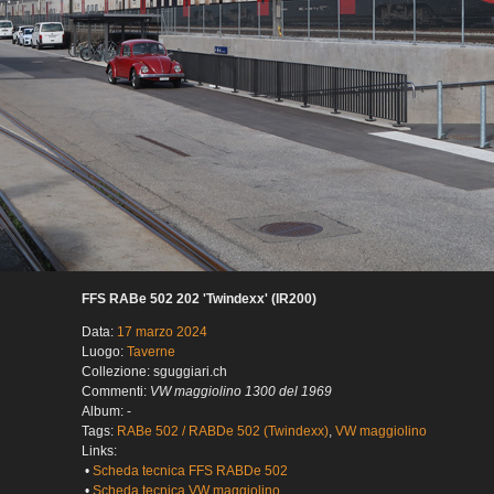
FFS RABe 502 202 'Twindexx' (IR200)
Data:
17 marzo 2024
Luogo:
Taverne
Collezione: sguggiari.ch
Commenti:
VW maggiolino 1300 del 1969
Album: -
Tags:
RABe 502 / RABDe 502 (Twindexx)
,
VW maggiolino
Links:
•
Scheda tecnica FFS RABDe 502
•
Scheda tecnica VW maggiolino