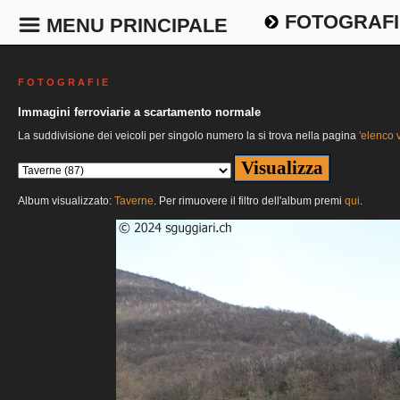
FOTOGRAFI
MENU PRINCIPALE
F O T O G R A F I E
Immagini ferroviarie a scartamento normale
La suddivisione dei veicoli per singolo numero la si trova nella pagina
'elenco v
Album visualizzato:
Taverne
. Per rimuovere il filtro dell'album premi
qui
.