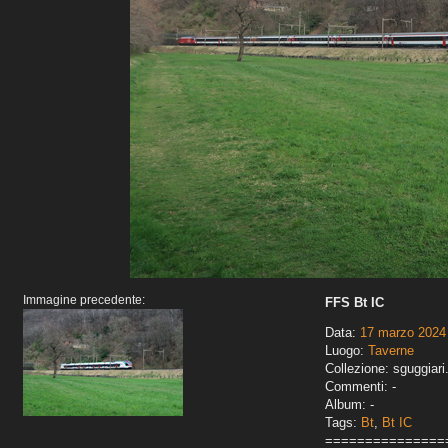
Immagine precedente:
FFS Bt IC
Data:
17 marzo 2024
Luogo:
Taverne
Collezione: sguggiari
Commenti: -
Album: -
Tags:
Bt
,
Bt IC
===============