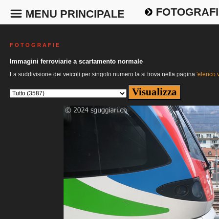
FOTOGRAFI
MENU PRINCIPALE
F O T O G R A F I E
Immagini ferroviarie a scartamento normale
La suddivisione dei veicoli per singolo numero la si trova nella pagina
'elenco v