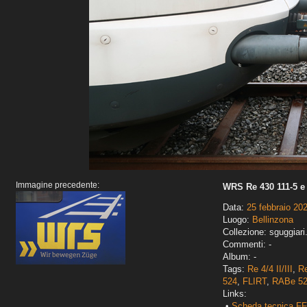
Immagine precedente:
WRS Re 430 111-5 e
Data:
25 febbraio 20
Luogo:
Bellinzona
Collezione: sguggiari
Commenti: -
Album: -
Tags:
Re 4/4 II/III
,
Re
524
,
FLIRT
,
RABe 5
Links:
•
Scheda tecnica FFS