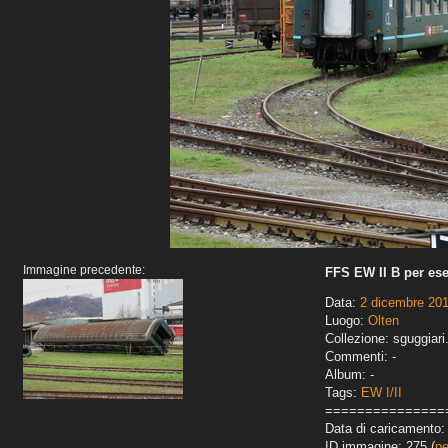
Immagine precedente:
FFS EW II B per ese
Data:
2 dicembre 20
Luogo:
Olten
Collezione: sguggiari
Commenti: -
Album: -
Tags:
EW I/II
===============
Data di caricamento: 
ID immagine: 275 (
pe