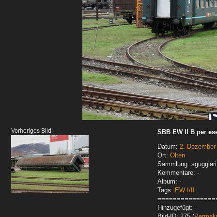
Vorheriges Bild:
SBB EW II B per ese
Datum:
2. Dezember
Ort:
Olten
Sammlung: sguggiari
Kommentare: -
Album: -
Tags:
EW I/II
===============
Hinzugefügt: -
Bild-ID: 275 (
Permali