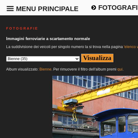
FOTOGRAFI
MENU PRINCIPALE
F O T O G R A F I E
Immagini ferroviarie a scartamento normale
La suddivisione dei veicoli per singolo numero la si trova nella pagina
'elenco v
Album visualizzato:
Bienne
. Per rimuovere il filtro dell'album premi
qui
.