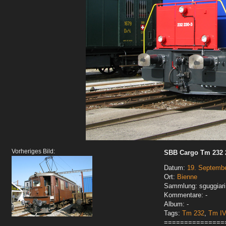
Vorheriges Bild:
SBB Cargo Tm 232 2
Datum:
19. Septemb
Ort:
Bienne
Sammlung: sguggiari
Kommentare: -
Album: -
Tags:
Tm 232
,
Tm I
===============