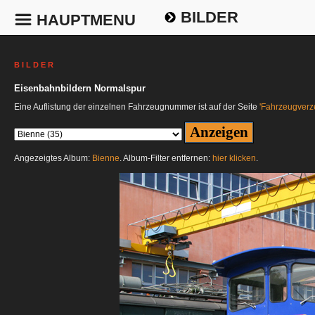
BILDER
HAUPTMENU
B I L D E R
Eisenbahnbildern Normalspur
Eine Auflistung der einzelnen Fahrzeugnummer ist auf der Seite
'Fahrzeugverze
Angezeigtes Album:
Bienne
. Album-Filter entfernen:
hier klicken
.