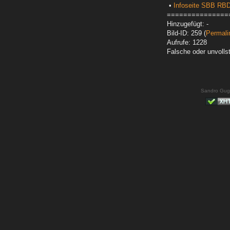
•
Infoseite SBB RB
===============
Hinzugefügt: -
Bild-ID: 259 (
Permali
Aufrufe: 1228
Falsche oder unvoll
Sandro Gug