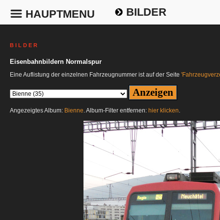
BILDER
HAUPTMENU
B I L D E R
Eisenbahnbildern Normalspur
Eine Auflistung der einzelnen Fahrzeugnummer ist auf der Seite
'Fahrzeugverze
Angezeigtes Album:
Bienne
. Album-Filter entfernen:
hier klicken
.