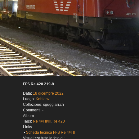
FFS Re 420 219-8
Data:
18 dicembre 2022
Luogo:
Koblenz
Collezione: sguggiari.ch
Commenti: -
Album: -
Tags:
Re 4/4 II/III
,
Re 420
Links:
•
Scheda tecnica FFS Re 4/4 II
Visualizza tutte le foto di: