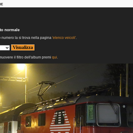
IE
nto normale
o numero la si trova nella pagina
'elenco veicoli'
.
imuovere il filtro dell'album premi
qui
.