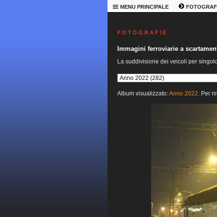
MENU PRINCIPALE
FOTOGRAF
F O T O G R A F I E
Immagini ferroviarie a scartame
La suddivisione dei veicoli per singol
Album visualizzato:
Anno 2022
. Per r