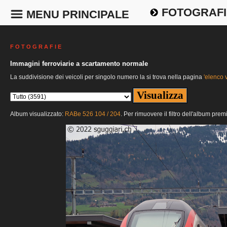
FOTOGRAFI
MENU PRINCIPALE
F O T O G R A F I E
Immagini ferroviarie a scartamento normale
La suddivisione dei veicoli per singolo numero la si trova nella pagina
'elenco v
Album visualizzato:
RABe 526 104 / 204
. Per rimuovere il filtro dell'album prem