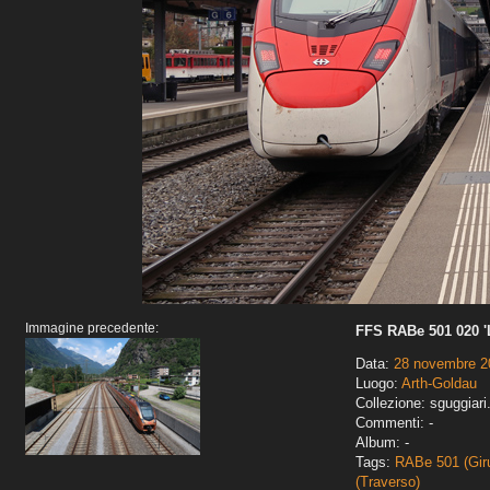
Immagine precedente:
FFS RABe 501 020 '
Data:
28 novembre 2
Luogo:
Arth-Goldau
Collezione: sguggiari
Commenti: -
Album: -
Tags:
RABe 501 (Gir
(Traverso)