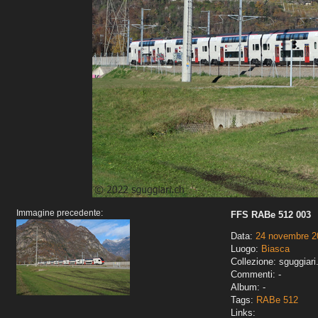
Immagine precedente:
FFS RABe 512 003
Data:
24 novembre 2
Luogo:
Biasca
Collezione: sguggiari
Commenti: -
Album: -
Tags:
RABe 512
Links: