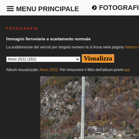
FOTOGRAFI
MENU PRINCIPALE
F O T O G R A F I E
Immagini ferroviarie a scartamento normale
La suddivisione dei veicoli per singolo numero la si trova nella pagina
'elenco v
Album visualizzato:
Anno 2022
. Per rimuovere il filtro dell'album premi
qui
.