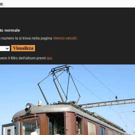
IE
nto normale
o numero la si trova nella pagina
'elenco veicoli'
.
vere il filtro dell'album premi
qui
.