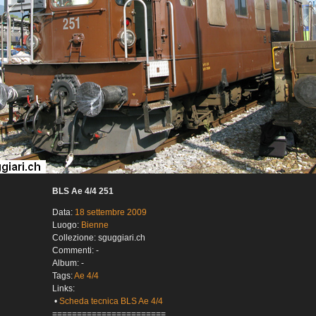
BLS Ae 4/4 251
Data:
18 settembre 2009
Luogo:
Bienne
Collezione: sguggiari.ch
Commenti: -
Album: -
Tags:
Ae 4/4
Links:
•
Scheda tecnica BLS Ae 4/4
=======================