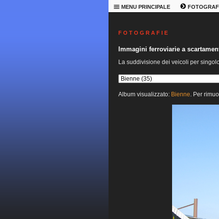
MENU PRINCIPALE
FOTOGRAF
F O T O G R A F I E
Immagini ferroviarie a scartame
La suddivisione dei veicoli per singol
Album visualizzato:
Bienne
. Per rimuo