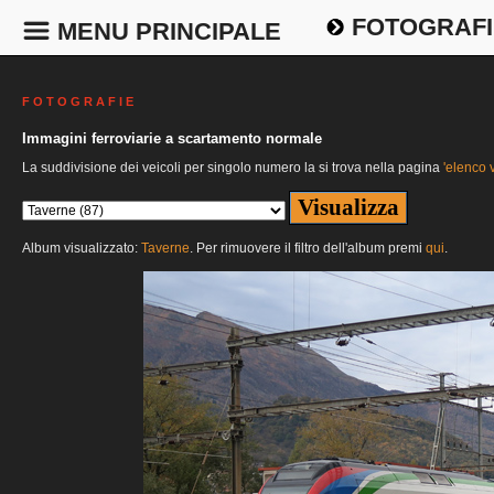
FOTOGRAFI
MENU PRINCIPALE
F O T O G R A F I E
Immagini ferroviarie a scartamento normale
La suddivisione dei veicoli per singolo numero la si trova nella pagina
'elenco v
Album visualizzato:
Taverne
. Per rimuovere il filtro dell'album premi
qui
.