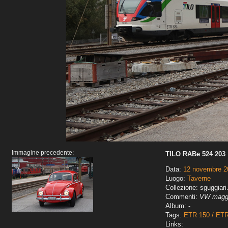
Immagine precedente:
TILO RABe 524 203
Data:
12 novembre 2
Luogo:
Taverne
Collezione: sguggiari
Commenti:
VW maggi
Album: -
Tags:
ETR 150 / ET
Links: