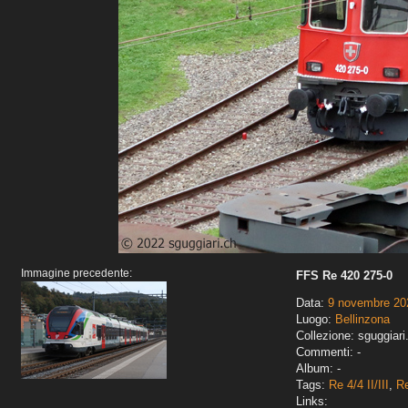
Immagine precedente:
FFS Re 420 275-0
Data:
9 novembre 20
Luogo:
Bellinzona
Collezione: sguggiari
Commenti: -
Album: -
Tags:
Re 4/4 II/III
,
R
Links: