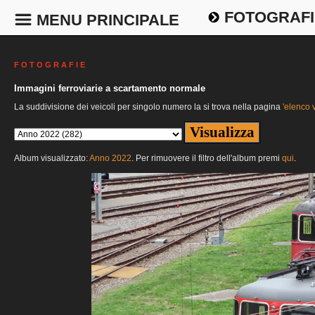
FOTOGRAFI
MENU PRINCIPALE
F O T O G R A F I E
Immagini ferroviarie a scartamento normale
La suddivisione dei veicoli per singolo numero la si trova nella pagina
'elenco v
Album visualizzato:
Anno 2022
. Per rimuovere il filtro dell'album premi
qui
.