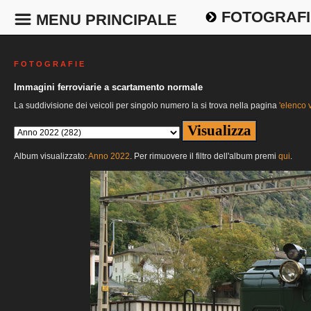
FOTOGRAFI
MENU PRINCIPALE
F O T O G R A F I E
Immagini ferroviarie a scartamento normale
La suddivisione dei veicoli per singolo numero la si trova nella pagina
'elenco v
Album visualizzato:
Anno 2022
. Per rimuovere il filtro dell'album premi
qui
.