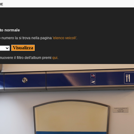
IE
nto normale
o numero la si trova nella pagina
'elenco veicoli'
.
imuovere il filtro dell'album premi
qui
.