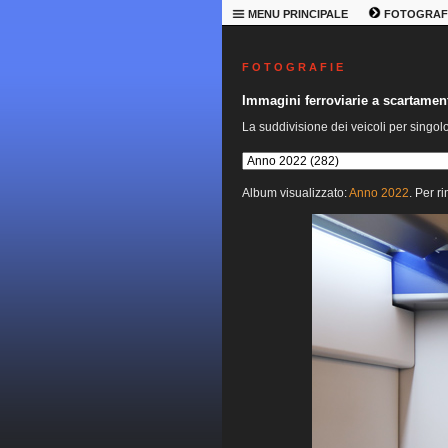
MENU PRINCIPALE
FOTOGRAF
F O T O G R A F I E
Immagini ferroviarie a scartame
La suddivisione dei veicoli per singol
Album visualizzato:
Anno 2022
. Per r