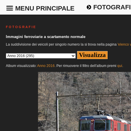
FOTOGRAFI
MENU PRINCIPALE
F O T O G R A F I E
Immagini ferroviarie a scartamento normale
La suddivisione dei veicoli per singolo numero la si trova nella pagina
'elenco v
Album visualizzato:
Anno 2016
. Per rimuovere il filtro dell'album premi
qui
.