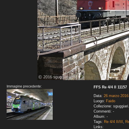
Immagine precedente:
FFS Re 4/4 II 11157
Data:
26 marzo 2016
Luogo:
Faido
Collezione: sguggiari
Commenti: -
Album: -
Tags:
Re 4/4 II/III
,
R
Links: