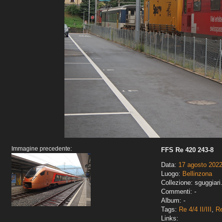
Immagine precedente:
FFS Re 420 243-8
Data:
17 agosto 202
Luogo:
Bellinzona
Collezione: sguggiari
Commenti: -
Album: -
Tags:
Re 4/4 II/III
,
R
Links: