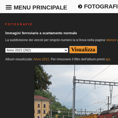
FOTOGRAFI
MENU PRINCIPALE
F O T O G R A F I E
Immagini ferroviarie a scartamento normale
La suddivisione dei veicoli per singolo numero la si trova nella pagina
'elenco v
Album visualizzato:
Anno 2022
. Per rimuovere il filtro dell'album premi
qui
.