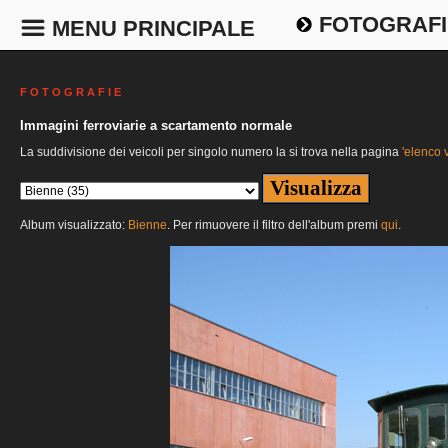
FOTOGRAFI
MENU PRINCIPALE
F O T O G R A F I E
Immagini ferroviarie a scartamento normale
La suddivisione dei veicoli per singolo numero la si trova nella pagina
'elenco v
Album visualizzato:
Bienne
. Per rimuovere il filtro dell'album premi
qui
.