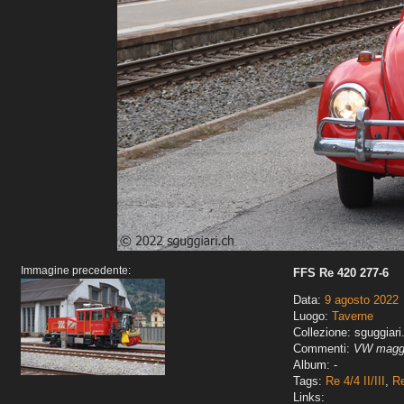
Immagine precedente:
FFS Re 420 277-6
Data:
9 agosto 2022
Luogo:
Taverne
Collezione: sguggiari
Commenti:
VW maggi
Album: -
Tags:
Re 4/4 II/III
,
R
Links: