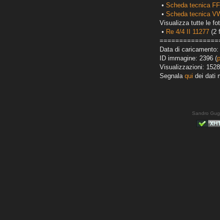
•
Scheda tecnica FF
•
Scheda tecnica VW
Visualizza tutte le fot
•
Re 4/4 II 11277
(2 
===============
Data di caricamento:
ID immagine: 2396 (
Visualizzazioni: 1528
Segnala
qui
dei dati 
Sandro Gug