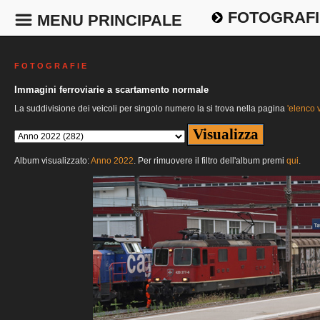
FOTOGRAFI
MENU PRINCIPALE
F O T O G R A F I E
Immagini ferroviarie a scartamento normale
La suddivisione dei veicoli per singolo numero la si trova nella pagina
'elenco v
Album visualizzato:
Anno 2022
. Per rimuovere il filtro dell'album premi
qui
.