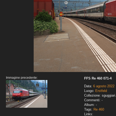
Immagine precedente:
FFS Re 460 071-4
Data:
6 agosto 2022
Luogo:
Erstfeld
Collezione: sguggiari
Commenti: -
Album: -
Tags:
Re 460
Links: