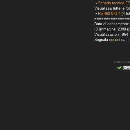
•
Scheda tecnica F
Visualizza tutte le fot
•
Re 460 071-4
(4 fo
===============
Data di caricamento:
ID immagine: 2389 (
Visualizzazioni: 964
Segnala
qui
dei dati 
Sandro Gug