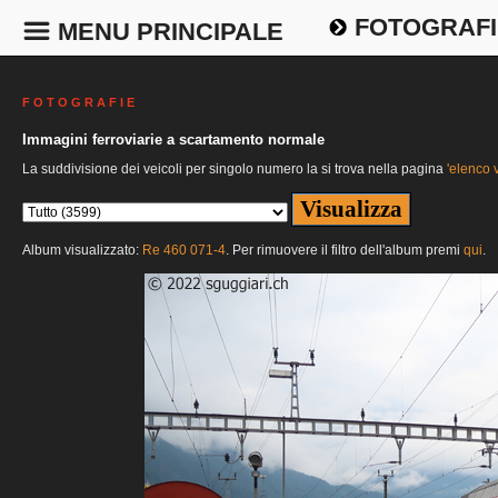
FOTOGRAFI
MENU PRINCIPALE
F O T O G R A F I E
Immagini ferroviarie a scartamento normale
La suddivisione dei veicoli per singolo numero la si trova nella pagina
'elenco v
Album visualizzato:
Re 460 071-4
. Per rimuovere il filtro dell'album premi
qui
.