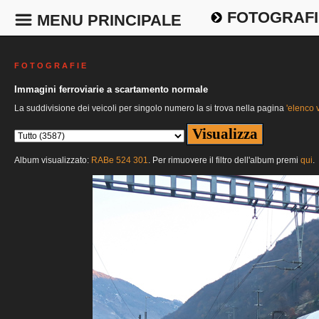
FOTOGRAFI
MENU PRINCIPALE
F O T O G R A F I E
Immagini ferroviarie a scartamento normale
La suddivisione dei veicoli per singolo numero la si trova nella pagina
'elenco v
Album visualizzato:
RABe 524 301
. Per rimuovere il filtro dell'album premi
qui
.