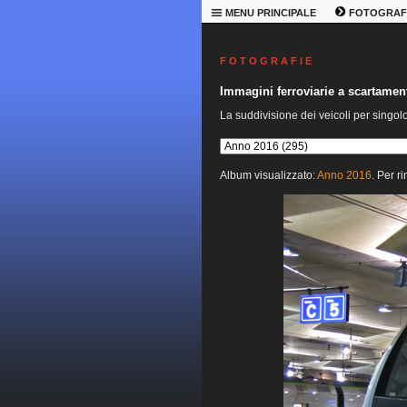
MENU PRINCIPALE
FOTOGRAF
F O T O G R A F I E
Immagini ferroviarie a scartame
La suddivisione dei veicoli per singol
Album visualizzato:
Anno 2016
. Per r