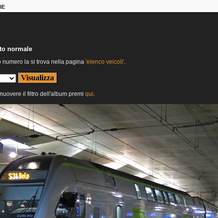
IE
nto normale
o numero la si trova nella pagina
'elenco veicoli'
.
imuovere il filtro dell'album premi
qui
.