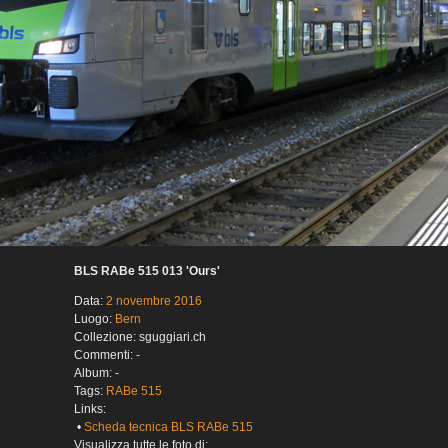
BLS RABe 515 013 'Ours'
Data:
2 novembre 2016
Luogo:
Bern
Collezione: sguggiari.ch
Commenti: -
Album: -
Tags:
RABe 515
Links:
•
Scheda tecnica BLS RABe 515
Visualizza tutte le foto di: