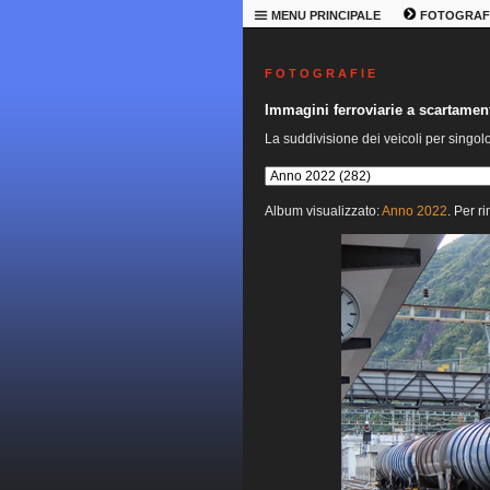
MENU PRINCIPALE
FOTOGRAF
F O T O G R A F I E
Immagini ferroviarie a scartame
La suddivisione dei veicoli per singol
Album visualizzato:
Anno 2022
. Per r