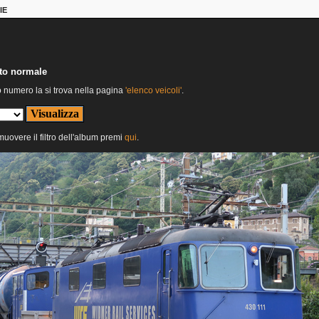
IE
nto normale
o numero la si trova nella pagina
'elenco veicoli'
.
imuovere il filtro dell'album premi
qui
.