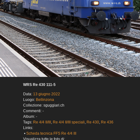
WRS Re 430 111-5
Data:
13 giugno 2022
Luogo:
Bellinzona
Collezione: sguggiari.ch
Commenti: -
Album: -
Tags:
Re 4/4 II/III
,
Re 4/4 II/III speciali
,
Re 430
,
Re 436
Links:
•
Scheda tecnica FFS Re 4/4 III
Visualizza tutte le foto di: