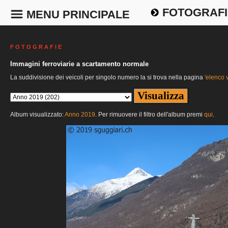
FOTOGRAFI
MENU PRINCIPALE
F O T O G R A F I E
Immagini ferroviarie a scartamento normale
La suddivisione dei veicoli per singolo numero la si trova nella pagina
'elenco v
Album visualizzato:
Anno 2019
. Per rimuovere il filtro dell'album premi
qui
.