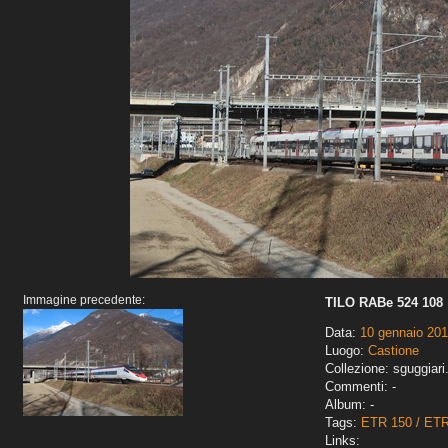
Immagine precedente:
TILO RABe 524 108
Data:
10 gennaio 20
Luogo:
Castione
Collezione: sguggiari
Commenti: -
Album: -
Tags:
ETR 150 / ET
Links: