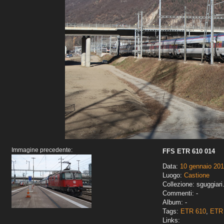
Immagine precedente:
FFS ETR 610 014
Data:
10 gennaio 20
Luogo:
Castione
Collezione: sguggiari
Commenti: -
Album: -
Tags:
ETR 610
,
ETR 
Links: