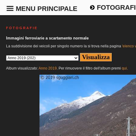
FOTOGRAFI
MENU PRINCIPALE
F O T O G R A F I E
Immagini ferroviarie a scartamento normale
La suddivisione dei veicoli per singolo numero la si trova nella pagina
'elenco v
Album visualizzato:
Anno 2019
. Per rimuovere il filtro dell'album premi
qui
.