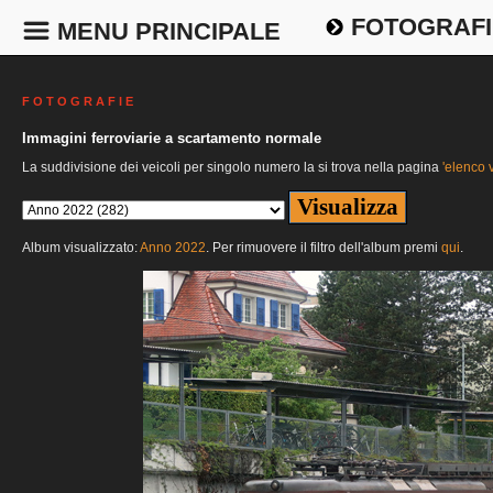
FOTOGRAFI
MENU PRINCIPALE
F O T O G R A F I E
Immagini ferroviarie a scartamento normale
La suddivisione dei veicoli per singolo numero la si trova nella pagina
'elenco v
Album visualizzato:
Anno 2022
. Per rimuovere il filtro dell'album premi
qui
.