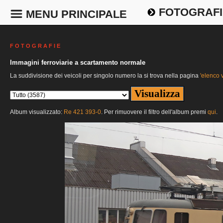
FOTOGRAFI
MENU PRINCIPALE
F O T O G R A F I E
Immagini ferroviarie a scartamento normale
La suddivisione dei veicoli per singolo numero la si trova nella pagina
'elenco v
Album visualizzato:
Re 421 393-0
. Per rimuovere il filtro dell'album premi
qui
.