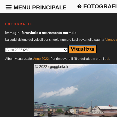
FOTOGRAFI
MENU PRINCIPALE
F O T O G R A F I E
Immagini ferroviarie a scartamento normale
La suddivisione dei veicoli per singolo numero la si trova nella pagina
'elenco v
Album visualizzato:
Anno 2022
. Per rimuovere il filtro dell'album premi
qui
.