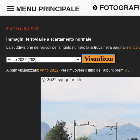
FOTOGRAFI
MENU PRINCIPALE
F O T O G R A F I E
Immagini ferroviarie a scartamento normale
La suddivisione dei veicoli per singolo numero la si trova nella pagina
'elenco v
Album visualizzato:
Anno 2022
. Per rimuovere il filtro dell'album premi
qui
.