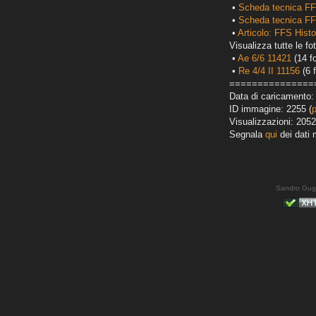
•
Scheda tecnica FF
•
Scheda tecnica FF
•
Articolo: FFS Histor
Visualizza tutte le fot
•
Ae 6/6 11421
(14 fo
•
Re 4/4 II 11156
(6 f
===============
Data di caricamento:
ID immagine: 2255 (
Visualizzazioni: 2052
Segnala
qui
dei dati 
Sandro Gug