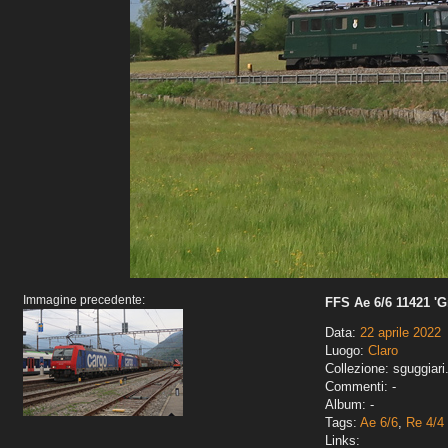
Immagine precedente:
FFS Ae 6/6 11421 'G
Data:
22 aprile 2022
Luogo:
Claro
Collezione: sguggiari
Commenti: -
Album: -
Tags:
Ae 6/6
,
Re 4/4 I
Links: