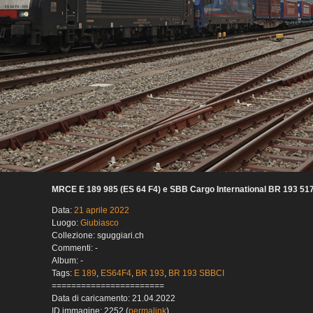
MRCE E 189 985 (ES 64 F4) e SBB Cargo International BR 193 51
Data:
21 aprile 2022
Luogo:
Giubiasco
Collezione: sguggiari.ch
Commenti: -
Album: -
Tags:
E 189
,
ES64F4
,
BR 193
,
BR 193 SBBCI
=======================
Data di caricamento: 21.04.2022
ID immagine: 2252 (
permalink
)