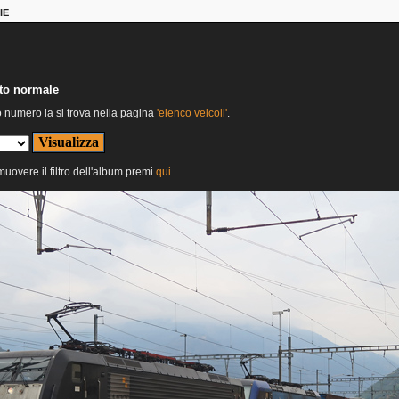
IE
nto normale
o numero la si trova nella pagina
'elenco veicoli'
.
imuovere il filtro dell'album premi
qui
.