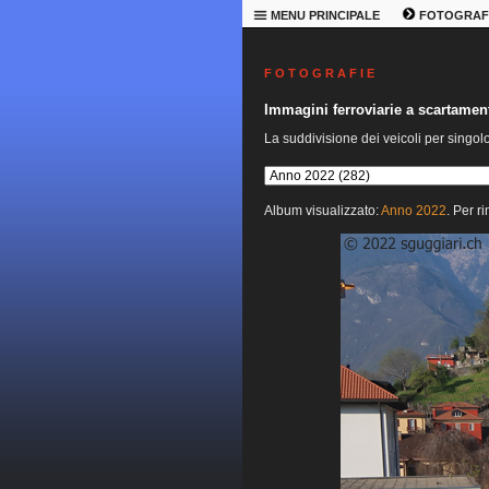
MENU PRINCIPALE
FOTOGRAF
F O T O G R A F I E
Immagini ferroviarie a scartame
La suddivisione dei veicoli per singol
Album visualizzato:
Anno 2022
. Per r