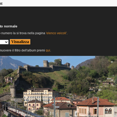
IE
nto normale
o numero la si trova nella pagina
'elenco veicoli'
.
imuovere il filtro dell'album premi
qui
.