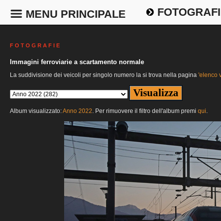
FOTOGRAFI
MENU PRINCIPALE
F O T O G R A F I E
Immagini ferroviarie a scartamento normale
La suddivisione dei veicoli per singolo numero la si trova nella pagina
'elenco v
Album visualizzato:
Anno 2022
. Per rimuovere il filtro dell'album premi
qui
.