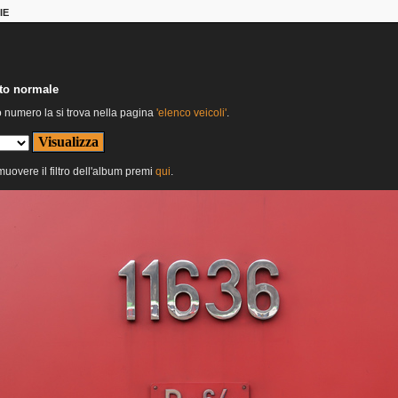
IE
nto normale
o numero la si trova nella pagina
'elenco veicoli'
.
imuovere il filtro dell'album premi
qui
.