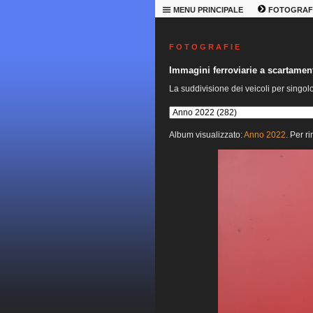
MENU PRINCIPALE
FOTOGRAF
F O T O G R A F I E
Immagini ferroviarie a scartame
La suddivisione dei veicoli per singol
Album visualizzato:
Anno 2022
. Per r