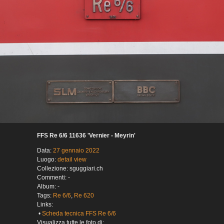
FFS Re 6/6 11636 'Vernier - Meyrin'
Data:
27 gennaio 2022
Luogo:
detail view
Collezione: sguggiari.ch
Commenti: -
Album: -
Tags:
Re 6/6
,
Re 620
Links:
•
Scheda tecnica FFS Re 6/6
Visualizza tutte le foto di: