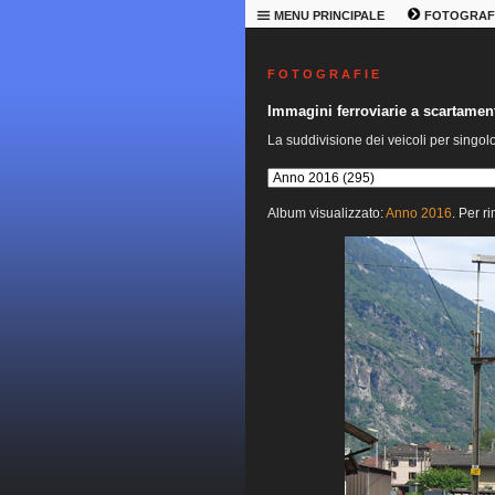
MENU PRINCIPALE
FOTOGRAF
F O T O G R A F I E
Immagini ferroviarie a scartame
La suddivisione dei veicoli per singol
Album visualizzato:
Anno 2016
. Per r