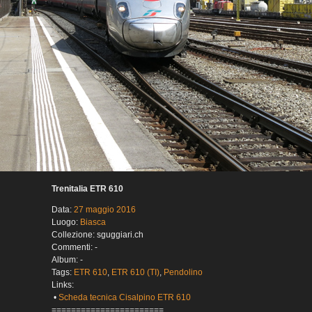
Trenitalia ETR 610
Data:
27 maggio 2016
Luogo:
Biasca
Collezione: sguggiari.ch
Commenti: -
Album: -
Tags:
ETR 610
,
ETR 610 (TI)
,
Pendolino
Links:
•
Scheda tecnica Cisalpino ETR 610
=======================