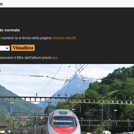
IE
nto normale
o numero la si trova nella pagina
'elenco veicoli'
.
imuovere il filtro dell'album premi
qui
.